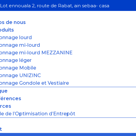
Lot ennouala 2, route de Rabat, ain sebaa- casa
os de nous
oduits
onnage lourd
onnage mi-lourd
onnage mi-lourd MEZZANINE
onnage léger
onnage Mobile
onnage UNIZINC
onnage Gondole et Vestiaire
gue
férences
rces
e de l’Optimisation d’Entrepôt
t