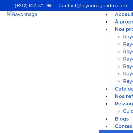
Contact@rayonnageadm.com
(+212) 522 521 960
Acceuil
À prop
Nos pr
Ray
Ray
Ray
Ray
Ray
Ray
Ray
Catalo
Nos ré
Ressou
Guid
Blogs
Contac